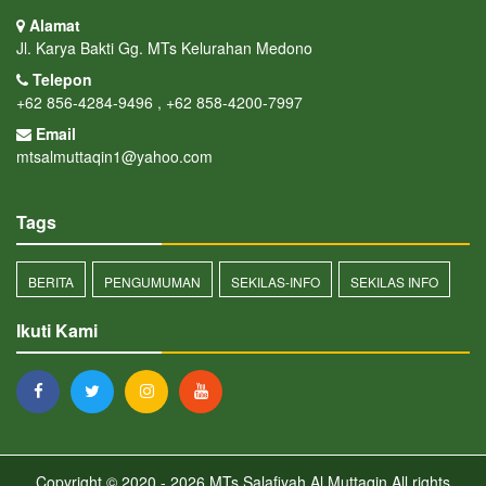
Alamat
Jl. Karya Bakti Gg. MTs Kelurahan Medono
Telepon
+62 856-4284-9496 , +62 858-4200-7997
Email
mtsalmuttaqin1@yahoo.com
Tags
BERITA
PENGUMUMAN
SEKILAS-INFO
SEKILAS INFO
Ikuti Kami
Copyright © 2020 - 2026
MTs Salafiyah Al Muttaqin
All rights