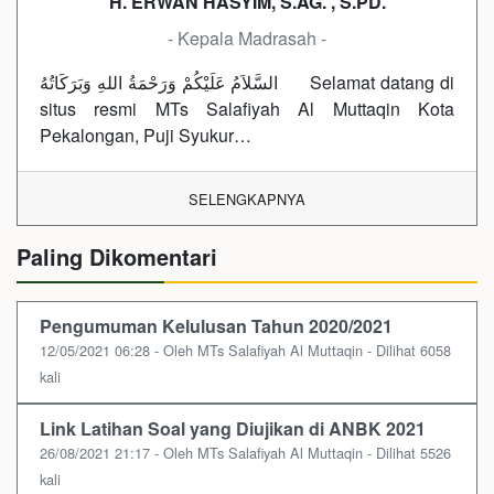
H. ERWAN HASYIM, S.AG. , S.PD.
- Kepala Madrasah -
السَّلاَمُ عَلَيْكُمْ وَرَحْمَةُ اللهِ وَبَرَكَاتُهُ Selamat datang di
situs resmi MTs Salafiyah Al Muttaqin Kota
Pekalongan, Puji Syukur…
SELENGKAPNYA
Paling Dikomentari
Pengumuman Kelulusan Tahun 2020/2021
12/05/2021 06:28 - Oleh MTs Salafiyah Al Muttaqin - Dilihat 6058
kali
Link Latihan Soal yang Diujikan di ANBK 2021
26/08/2021 21:17 - Oleh MTs Salafiyah Al Muttaqin - Dilihat 5526
kali