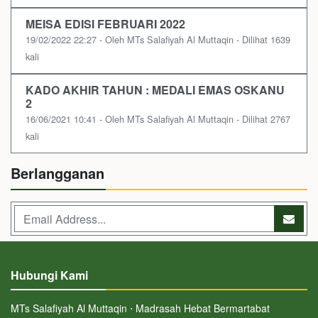
MEISA EDISI FEBRUARI 2022
19/02/2022 22:27 - Oleh MTs Salafiyah Al Muttaqin - Dilihat 1639
kali
KADO AKHIR TAHUN : MEDALI EMAS OSKANU
2
16/06/2021 10:41 - Oleh MTs Salafiyah Al Muttaqin - Dilihat 2767
kali
Berlangganan
Hubungi Kami
MTs Salafiyah Al Muttaqin ⋅ Madrasah Hebat Bermartabat