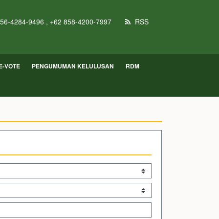
56-4284-9496 , +62 858-4200-7997
RSS
E-VOTE
PENGUMUMAN KELULUSAN
RDM