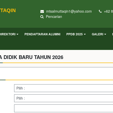
TTAQIN
mtsalmuttaqin1@yahoo.com
+62 8
Pencarian
DIREKTORI
PENDAFTARAN ALUMNI
PPDB 2025
GALERI
 DIDIK BARU TAHUN 2026