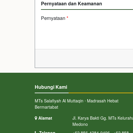
Pernyataan dan Keamanan
Pernyataan
*
Hubungi Kami
MTs Salafiyah Al Muttaqin ⋅ Madrasah Hebat
Bermartabat
Alamat
Jl. Karya Bakti Gg. MTs Kelurah
Medono
Telepon
+62 856-4284-9496 , +62 858-