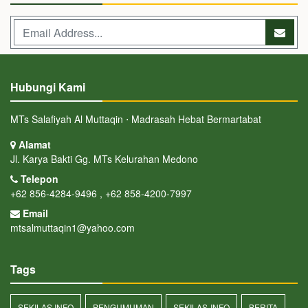
Hubungi Kami
MTs Salafiyah Al Muttaqin ⋅ Madrasah Hebat Bermartabat
Alamat
Jl. Karya Bakti Gg. MTs Kelurahan Medono
Telepon
+62 856-4284-9496 , +62 858-4200-7997
Email
mtsalmuttaqin1@yahoo.com
Tags
SEKILAS INFO
PENGUMUMAN
SEKILAS-INFO
BERITA