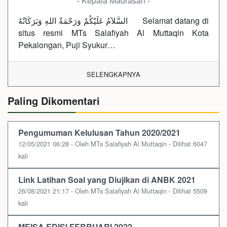
- Kepala Madrasah -
السَّلاَمُ عَلَيْكُمْ وَرَحْمَةُ اللهِ وَبَرَكَاتُهُ Selamat datang di
situs resmi MTs Salafiyah Al Muttaqin Kota
Pekalongan, Puji Syukur…
SELENGKAPNYA
Paling Dikomentari
Pengumuman Kelulusan Tahun 2020/2021
12/05/2021 06:28 - Oleh MTs Salafiyah Al Muttaqin - Dilihat 6047
kali
Link Latihan Soal yang Diujikan di ANBK 2021
26/08/2021 21:17 - Oleh MTs Salafiyah Al Muttaqin - Dilihat 5509
kali
MEISA EDISI FEBRUARI 2022