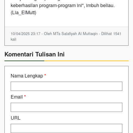
keberhasilan program-program ini", imbuh beliau.
(Lia_ElMutt)
10/04/2025 23:17 - Oleh MTs Salafiyah Al Muttaqin - Dilihat 1541
kali
Komentari Tulisan Ini
Nama Lengkap
*
Email
*
URL