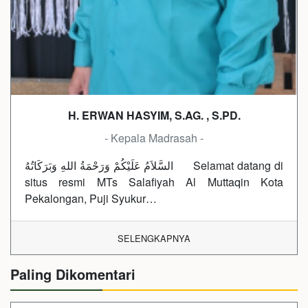
H. ERWAN HASYIM, S.AG. , S.PD.
- Kepala Madrasah -
السَّلاَمُ عَلَيْكُمْ وَرَحْمَةُ اللهِ وَبَرَكَاتُهُ Selamat datang di
situs resmi MTs Salafiyah Al Muttaqin Kota
Pekalongan, Puji Syukur…
SELENGKAPNYA
Paling Dikomentari